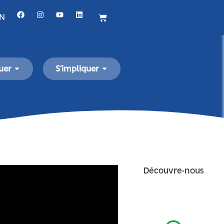
ON
uer
S'impliquer
Découvre-nous