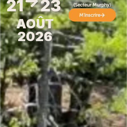
21
23
(Secteur Murphy)
M'inscrire
AOÛT
2026