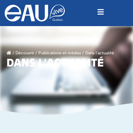
/
Découvrir
/
Publications et médias
/ Dans l’actualité
DANS L’ACTUALITÉ